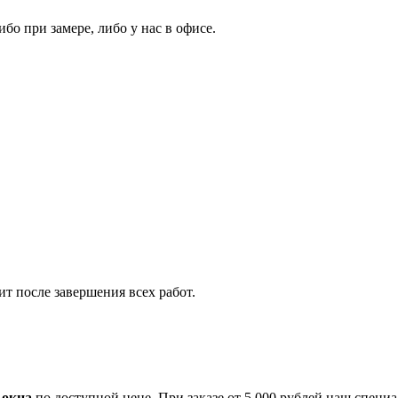
бо при замере, либо у нас в офисе.
т после завершения всех работ.
 окна
по доступной цене. При заказе от 5 000 рублей наш специ