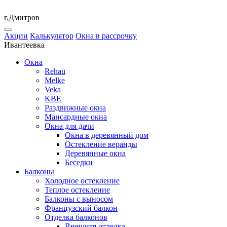
г.Дмитров
Акции
Калькулятор
Окна в рассрочку
Ивантеевка
Окна
Rehau
Melke
Veka
KBE
Раздвижные окна
Мансардные окна
Окна для дачи
Окна в деревянный дом
Остекление веранды
Деревянные окна
Беседки
Балконы
Холодное остекление
Теплое остекление
Балконы с выносом
Французский балкон
Отделка балконов
Внешняя отделка