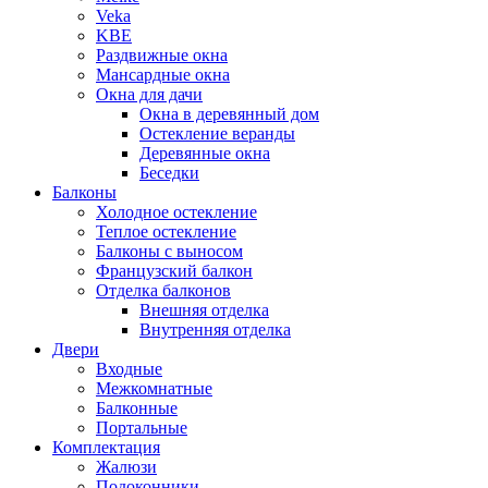
Veka
KBE
Раздвижные окна
Мансардные окна
Окна для дачи
Окна в деревянный дом
Остекление веранды
Деревянные окна
Беседки
Балконы
Холодное остекление
Теплое остекление
Балконы с выносом
Французский балкон
Отделка балконов
Внешняя отделка
Внутренняя отделка
Двери
Входные
Межкомнатные
Балконные
Портальные
Комплектация
Жалюзи
Подоконники